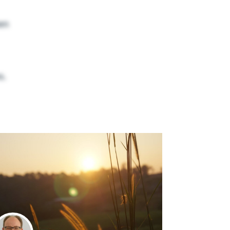
hen
s.