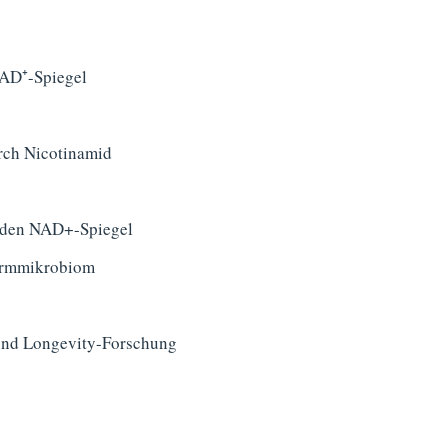
AD⁺-Spiegel
urch Nicotinamid
r den NAD+-Spiegel
Darmmikrobiom
und Longevity-Forschung