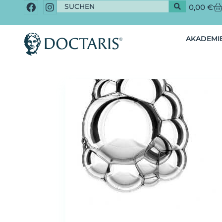
0,00
€
AKADEMIE