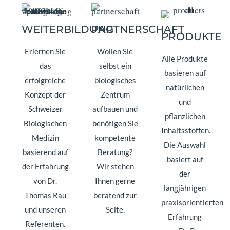
WEITERBILDUNG
PARTNERSCHAFT
PRODUKTE
Erlernen Sie
Wollen Sie
Alle Produkte
das
selbst ein
basieren auf
erfolgreiche
biologisches
natürlichen
Konzept der
Zentrum
und
Schweizer
aufbauen und
pflanzlichen
Biologischen
benötigen Sie
Inhaltsstoffen.
Medizin
kompetente
Die Auswahl
basierend auf
Beratung?
basiert auf
der Erfahrung
Wir stehen
der
von Dr.
Ihnen gerne
langjährigen
Thomas Rau
beratend zur
praxisorientierten
und unseren
Seite.
Erfahrung
Referenten.