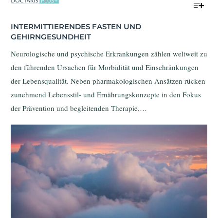
INTERMITTIERENDES FASTEN UND 
GEHIRNGESUNDHEIT
Neurologische und psychische Erkrankungen zählen weltweit zu
den führenden Ursachen für Morbidität und Einschränkungen
der Lebensqualität. Neben pharmakologischen Ansätzen rücken
zunehmend Lebensstil- und Ernährungskonzepte in den Fokus
der Prävention und begleitenden Therapie.
Das intermittierende Fasten wird dabei als vielversprechende,
nicht-pharmakologische Strategie diskutiert. Aktuelle
präklinische und klinische Daten zeigen, dass intermittierendes
Fasten nicht nur metabolische Prozesse beeinflusst, sondern über
die Darm-Hirn-Achse gezielt neuroprotektive Effekte entfalten
kann.
Die vorliegende Übersichtsarbeit von Zhao et al. (2025) fasst
den aktuellen Kenntnisstand zu den Wirkmechanismen von