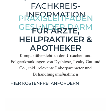
FACHKREIS­
INFORMATION
PRAXISLEITFADEN
GESUNDER DARM
FÜR ÄRZTE,
HEILPRAKTIKER &
APOTHEKER
Kompaktübersicht zu den Ursachen und
Folgeerkrankungen von Dysbiose, Leaky Gut und
Co., inkl. relevante Laborparameter und
Behandlungsmaßnahmen
HIER KOSTENFREI ANFORDERN