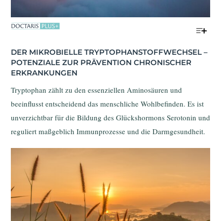
intermittierendem Fasten auf Gehirngesundheit und mentale
Funktionen zusammen und ordnet diese in den Kontext
neurodegenerativer, metabolischer und psychischer
DER MIKROBIELLE TRYPTOPHANSTOFFWECHSEL – 
Erkrankungen ein. Der Fokus liegt dabei auf der Rolle des
POTENZIALE ZUR PRÄVENTION CHRONISCHER 
Darmmikrobioms und mikrobieller Metabolite als zentrale
ERKRANKUNGEN
Vermittler dieser Effekte.
Tryptophan zählt zu den essenziellen Aminosäuren und
beeinflusst entscheidend das menschliche Wohlbefinden. Es ist
unverzichtbar für die Bildung des Glückshormons Serotonin und
reguliert maßgeblich Immunprozesse und die Darmgesundheit.