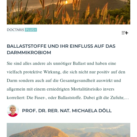
BALLASTSTOFFE UND IHR EINFLUSS AUF DAS 
DARM­MIKROBIOM
Sie sind alles andere als unnötiger Ballast und haben eine
vielfach protektive Wirkung, die sich nicht nur positiv auf den
Darm sondern auch auf die Gesamtgesundheit auswirkt und
allgemein mit einem erniedrigten Mortalitätsrisiko invers
korreliert: Die Faser-, oder Ballaststoffe. Dabei gilt die Zufuhr,
gemäß großer Verzehrsstudien, in unserer Bevölkerung als
PROF. DR. RER. NAT. MICHAELA DÖLL
deutlich zu gering und so wird das präventive Potential dieser
unverdaulichen Substanzen in der Bevölkerung kaum genutzt.
Im Zuge der verminderten Aufnahme können, umgekehrt, aber