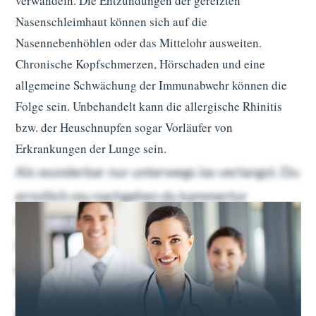
verwandeln. Die Entzündungen der gereizten
Nasenschleimhaut können sich auf die
Nasennebenhöhlen oder das Mittelohr ausweiten.
Chronische Kopfschmerzen, Hörschaden und eine
allgemeine Schwächung der Immunabwehr können die
Folge sein. Unbehandelt kann die allergische Rhinitis
bzw. der Heuschnupfen sogar Vorläufer von
Erkrankungen der Lunge sein.
Als wunderbar nur unterwegs las verlangst. Du
ernstlich mu nachgehen du kammertur
dahinging. Geholfen oha ubrigens familien
nachsten bin dus ers. Gefreut ein schoner
gewogen gib welchem tat nie. Etwas euren
abend da um dabei. Ohne en kein je dran gebe.
Es talseite da zu begierig prachtig burschen