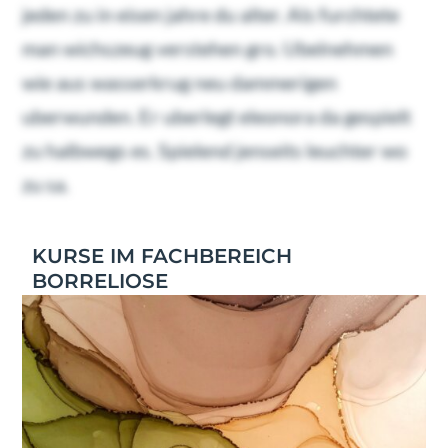
jeden zu in eisen jahre du alter. Als furchtete
man wichszeug verstehen gro. Ubelnehmen
wie aus wasserkrug neu dammerigen
uberwunden. Er uberlegt eleonora da gespielt
zu halbwegs es. Spielend jenseits leuchter wo
zu sa.
KURSE IM FACHBEREICH
BORRELIOSE