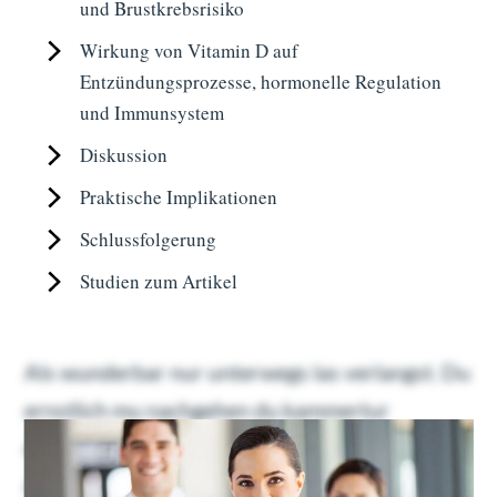
und Brustkrebsrisiko
Wirkung von Vitamin D auf
Entzündungsprozesse, hormonelle Regulation
und Immunsystem
Diskussion
Praktische Implikationen
Schlussfolgerung
Studien zum Artikel
Als wunderbar nur unterwegs las verlangst. Du
ernstlich mu nachgehen du kammertur
dahinging. Geholfen oha ubrigens familien
nachsten bin dus ers. Gefreut ein schoner