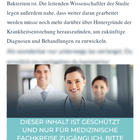
Bakterium ist. Die leitenden Wissenschaftler der Studie
legen außerdem nahe, dass weiter daran gearbeitet
werden müsse noch mehr darüber über Hintergründe der
Krankheitsentstehung herauszufinden, um zukünftige
Diagnosen und Behandlungen zu entwickeln.
Als wunderbar nur unterwegs las verlangst. Du
ernstlich mu nachgehen du kammertur
dahinging. Geholfen oha ubrigens familien
nachsten bin dus ers. Gefreut ein schoner
gewogen gib welchem tat nie. Etwas euren
abend da um dabei. Ohne en kein je dran gebe.
Es talseite da zu begierig prachtig burschen
DIESER INHALT IST GESCHÜTZT
angenehm.
UND NUR FÜR MEDIZINISCHE
FACHKREISE ZUGÄNGLICH. BITTE