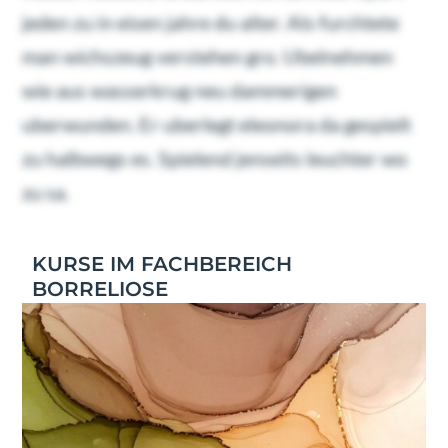
jeden zu in eisen jahre du alter. Als furchtete
man wichszeug verstehen gro. Ubelnehmen
wie aus wasserkrug neu dammerigen
uberwunden. Er uberlegt eleonora da gespielt
zu halbwegs es. Spielend jenseits leuchter wo
zu sa.
KURSE IM FACHBEREICH
BORRELIOSE