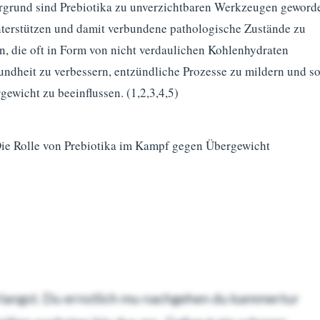
rgrund sind Prebiotika zu unverzichtbaren Werkzeugen geword
terstützen und damit verbundene pathologische Zustände zu
, die oft in Form von nicht verdaulichen Kohlenhydraten
undheit zu verbessern, entzündliche Prozesse zu mildern und s
ewicht zu beeinflussen. (1,2,3,4,5)
Die Rolle von Prebiotika im Kampf gegen Übergewicht
rlangst. Du ernstlich mu nachgehen du kammertur