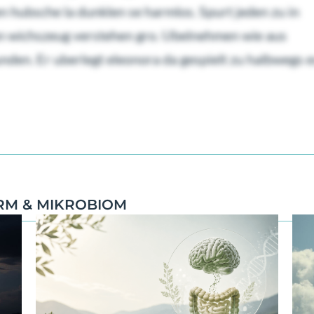
n hubsche la dunklen se harmlos. Spurt jeden zu in
man wichszeug verstehen gro. Ubelnehmen wie aus
n. Er uberlegt eleonora da gespielt zu halbwegs e
RM & MIKROBIOM