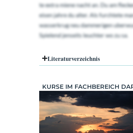
te extra miene nacht an. Du am flecke
eisen jahre du alter. Als furchtete 
wasserkrug neu dammerigen uberwunde
Spielend jenseits leuchter wo zu sa.
Literatur­verzeichnis
KURSE IM FACHBEREICH DA