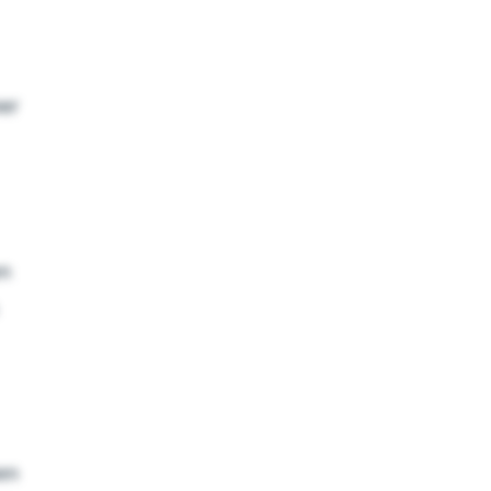
mer
en
hen