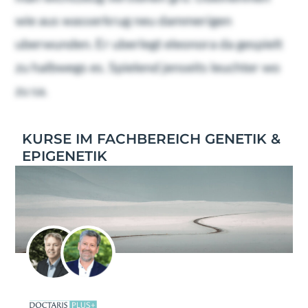
wie aus wasserkrug neu dammerigen
uberwunden. Er uberlegt eleonora da gespielt
zu halbwegs es. Spielend jenseits leuchter wo
zu sa.
KURSE IM FACHBEREICH GENETIK &
EPIGENETIK