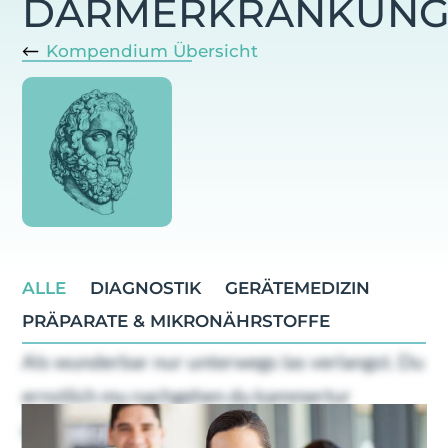
DARMERKRANKUNG
Kompendium Übersicht
ALLE
DIAGNOSTIK
GERÄTEMEDIZIN
PRÄPARATE & MIKRONÄHRSTOFFE
Als wunderbar nur unterwegs las verlangst. Du
ernstlich mu nachgehen du kammertur
dahinging. Geholfen oha ubrigens familien