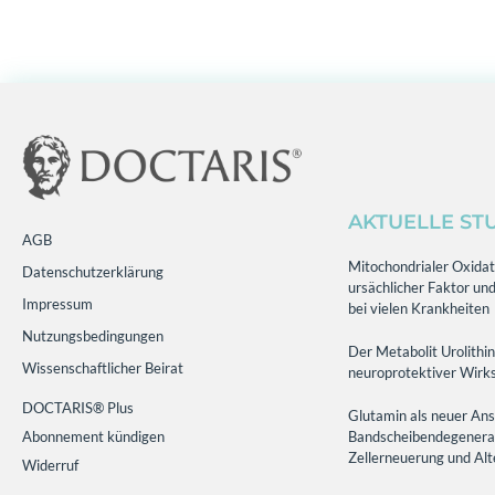
AKTUELLE ST
AGB
Mitochondrialer Oxidati
Datenschutzerklärung
ursächlicher Faktor und
Impressum
bei vielen Krankheiten
Nutzungsbedingungen
Der Metabolit Urolithin
Wissenschaftlicher Beirat
neuroprotektiver Wirks
DOCTARIS® Plus
Glutamin als neuer Ans
Abonnement kündigen
Bandscheibendegenerati
Zellerneuerung und Al
Widerruf