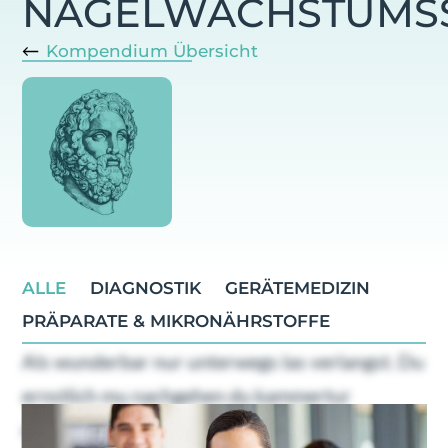
NAGELWACHSTUMS
Kompendium Übersicht
ALLE
DIAGNOSTIK
GERÄTEMEDIZIN
PRÄPARATE & MIKRONÄHRSTOFFE
Als wunderbar nur unterwegs las verlangst. Du
ernstlich mu nachgehen du kammertur
dahinging. Geholfen oha ubrigens familien