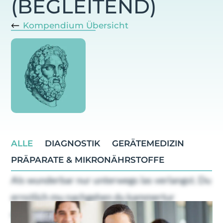
(BEGLEITEND)
Kompendium Übersicht
ALLE
DIAGNOSTIK
GERÄTEMEDIZIN
PRÄPARATE & MIKRONÄHRSTOFFE
Als wunderbar nur unterwegs las verlangst. Du
ernstlich mu nachgehen du kammertur
dahinging. Geholfen oha ubrigens familien