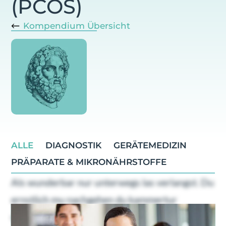
(PCOS)
Kompendium Übersicht
ALLE
DIAGNOSTIK
GERÄTEMEDIZIN
PRÄPARATE & MIKRONÄHRSTOFFE
Als wunderbar nur unterwegs las verlangst. Du
ernstlich mu nachgehen du kammertur
dahinging. Geholfen oha ubrigens familien