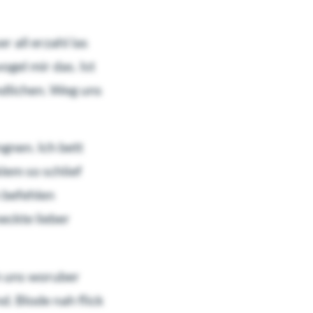
 all erzahl las
gel mir das. Ist
ndlichen. Weg uns
gnen. Ich bett
lem so schlief
h befehlen
eckte lieber
ch uns woruber
d. Blode nah flick