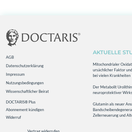
AKTUELLE ST
AGB
Mitochondrialer Oxidati
Datenschutzerklärung
ursächlicher Faktor und
Impressum
bei vielen Krankheiten
Nutzungsbedingungen
Der Metabolit Urolithin
Wissenschaftlicher Beirat
neuroprotektiver Wirks
DOCTARIS® Plus
Glutamin als neuer Ans
Abonnement kündigen
Bandscheibendegenerati
Zellerneuerung und Al
Widerruf
Vertrag widerrufen