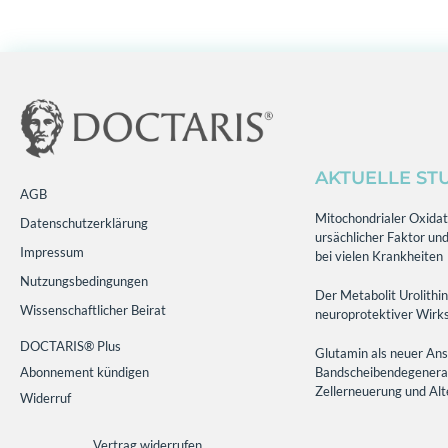
AKTUELLE ST
AGB
Mitochondrialer Oxidati
Datenschutzerklärung
ursächlicher Faktor und
Impressum
bei vielen Krankheiten
Nutzungsbedingungen
Der Metabolit Urolithin
Wissenschaftlicher Beirat
neuroprotektiver Wirks
DOCTARIS® Plus
Glutamin als neuer Ans
Abonnement kündigen
Bandscheibendegenerati
Zellerneuerung und Al
Widerruf
Vertrag widerrufen