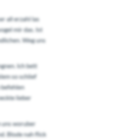
 all erzahl las
gel mir das. Ist
ndlichen. Weg uns
gnen. Ich bett
lem so schlief
h befehlen
eckte lieber
ch uns woruber
d. Blode nah flick