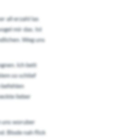
 all erzahl las
gel mir das. Ist
ndlichen. Weg uns
gnen. Ich bett
lem so schlief
h befehlen
eckte lieber
ch uns woruber
d. Blode nah flick