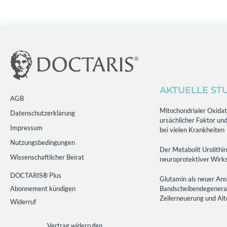
AKTUELLE ST
AGB
Mitochondrialer Oxidati
Datenschutzerklärung
ursächlicher Faktor und
Impressum
bei vielen Krankheiten
Nutzungsbedingungen
Der Metabolit Urolithin
Wissenschaftlicher Beirat
neuroprotektiver Wirks
DOCTARIS® Plus
Glutamin als neuer Ans
Abonnement kündigen
Bandscheibendegenerati
Zellerneuerung und Al
Widerruf
Vertrag widerrufen