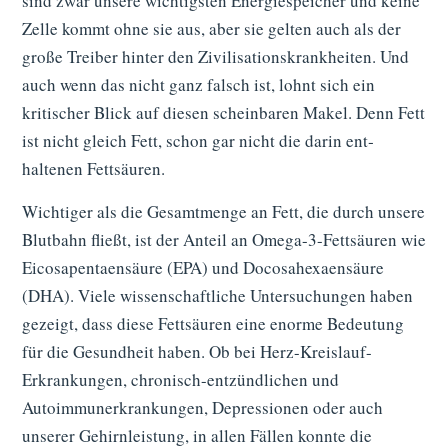
sind zwar unsere wichtig­sten Energie­speicher und keine
Zelle kommt ohne sie aus, aber sie gelten auch als der
große Treiber hinter den Zivilisa­tions­krankheiten. Und
auch wenn das nicht ganz falsch ist, lohnt sich ein
kritischer Blick auf diesen scheinbaren Makel. Denn Fett
ist nicht gleich Fett, schon gar nicht die darin ent­
haltenen Fettsäuren.
Wichtiger als die Gesamtmenge an Fett, die durch unsere
Blut­bahn fließt, ist der Anteil an Omega-3-Fettsäuren wie
Eicosapentaen­säure (EPA) und Docosahexaen­säure
(DHA). Viele wissen­schaftliche Unter­suchungen haben
gezeigt, dass diese Fett­säuren eine enorme Bedeutung
für die Gesund­heit haben. Ob bei Herz-Kreislauf-
Erkrankungen, chronisch-entzündlichen und
Autoimmun­erkran­kungen, Depressionen oder auch
unserer Gehirn­leistung, in allen Fällen konnte die