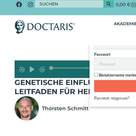
0,00
€
Dieser Inhalt 
AKADEMIE
Nut
Benutzername / Email
Passwort
Benutzername merk
GENETISCHE EINFLÜSSE NEU VE
LEITFADEN FÜR HEILBERUFE
Passwort vergessen?
Thorsten Schmitt