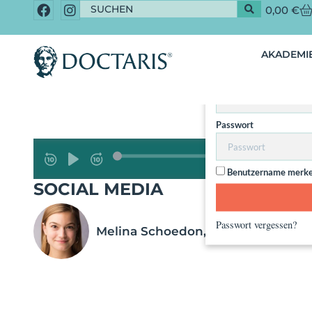
0,00
€
Dieser Inhalt 
AKADEMIE
Nut
Benutzername / Email
Passwort
Benutzername merk
SOCIAL MEDIA
Passwort vergessen?
Melina Schoedon, MSc.