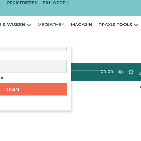
REGISTRIEREN
EINLOGGEN
ist nur für angemeldete
 & WISSEN
MEDIATHEK
MAGAZIN
PRAXIS-TOOLS
zer sichtbar.
00:00
en
LOGIN