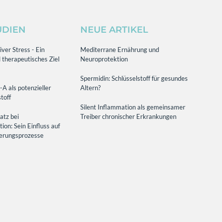
UDIEN
NEUE ARTIKEL
ver Stress - Ein
Mediterrane Ernährung und
 therapeutisches Ziel
Neuroprotektion
Spermidin: Schlüsselstoff für gesundes
-A als potenzieller
Altern?
toff
Silent Inflammation als gemeinsamer
atz bei
Treiber chronischer Erkrankungen
on: Sein Einfluss auf
terungsprozesse