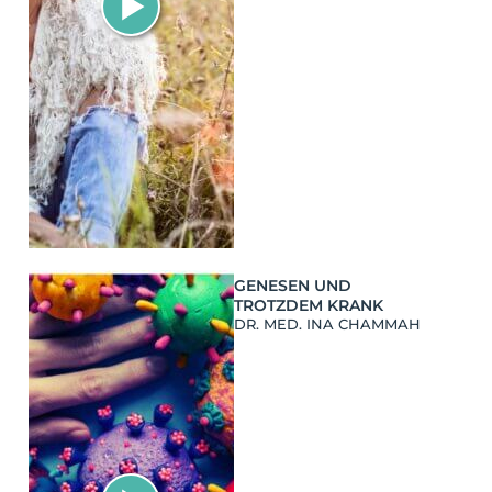
GENESEN UND
TROTZDEM KRANK
DR. MED. INA CHAMMAH