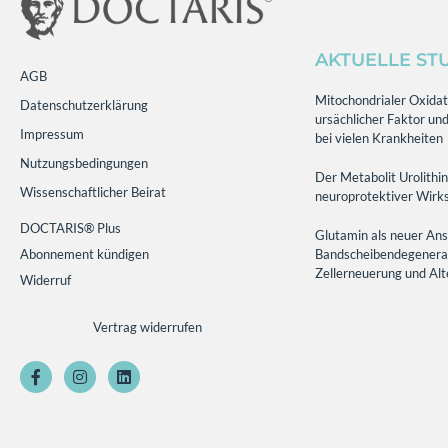
AKTUELLE ST
AGB
Mitochondrialer Oxidati
Datenschutzerklärung
ursächlicher Faktor und
Impressum
bei vielen Krankheiten
Nutzungsbedingungen
Der Metabolit Urolithin
Wissenschaftlicher Beirat
neuroprotektiver Wirks
DOCTARIS® Plus
Glutamin als neuer Ans
Abonnement kündigen
Bandscheibendegenerati
Zellerneuerung und Al
Widerruf
Vertrag widerrufen