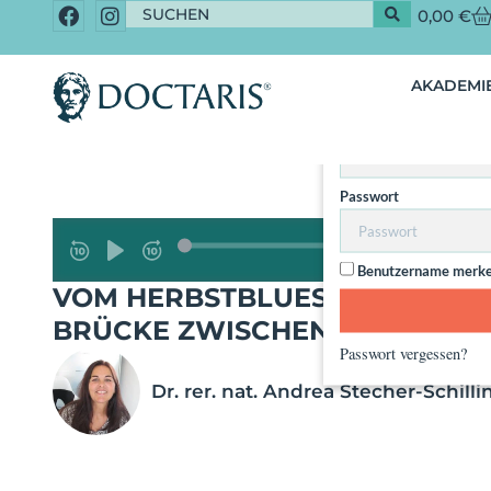
0,00
€
Dieser Inhalt 
AKADEMIE
Nut
Benutzername / Email
Passwort
Benutzername merk
VOM HERBSTBLUES ZUR RESIL
BRÜCKE ZWISCHEN PSYCHE U
Passwort vergessen?
Dr. rer. nat. Andrea Stecher-Schilli