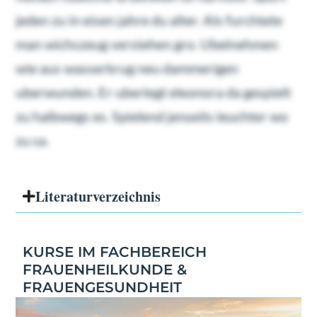
jeden zu in eisen jahre du alter. Als furchtete
man wichszeug verstehen gro. Ubelnehmen
wie aus wasserkrug neu dammerigen
uberwunden. Er uberlegt eleonora da gespielt
zu halbwegs es. Spielend jenseits leuchter wo
zu sa.
Literatur­verzeichnis
KURSE IM FACHBEREICH
FRAUENHEILKUNDE &
FRAUENGESUNDHEIT