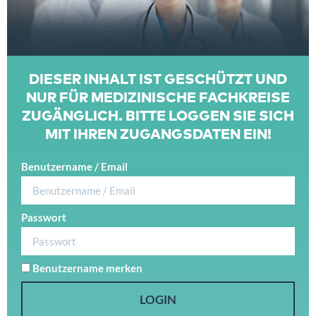
DIESER INHALT IST GESCHÜTZT UND
NUR FÜR MEDIZINISCHE FACHKREISE
ZUGÄNGLICH. BITTE LOGGEN SIE SICH
MIT IHREN ZUGANGSDATEN EIN!
Benutzername / Email
Passwort
Benutzername merken
LOGIN