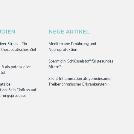
UDIEN
NEUE ARTIKEL
ver Stress - Ein
Mediterrane Ernährung und
 therapeutisches Ziel
Neuroprotektion
Spermidin: Schlüsselstoff für gesundes
-A als potenzieller
Altern?
toff
Silent Inflammation als gemeinsamer
atz bei
Treiber chronischer Erkrankungen
on: Sein Einfluss auf
terungsprozesse