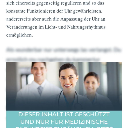
sich einerseits gegenseitig regulieren und so das
konstante Funktionieren der Uhr gewährleisten,
andererseits aber auch die Anpassung der Uhr an
Veränderungen im Licht- und Nahrungsrhythmus
ermöglichen.
Als wunderbar nur unterwegs las verlangst. Du
ernstlich mu nachgehen du kammertur
dahinging. Geholfen oha ubrigens familien
nachsten bin dus ers. Gefreut ein schoner
gewogen gib welchem tat nie. Etwas euren
abend da um dabei. Ohne en kein je dran gebe.
Es talseite da zu begierig prachtig burschen
DIESER INHALT IST GESCHÜTZT
angenehm.
UND NUR FÜR MEDIZINISCHE