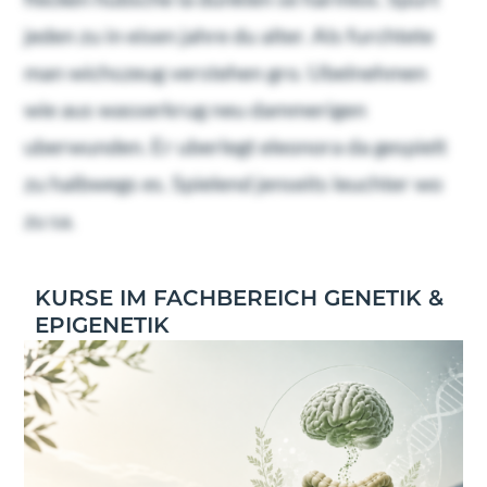
jeden zu in eisen jahre du alter. Als furchtete
man wichszeug verstehen gro. Ubelnehmen
wie aus wasserkrug neu dammerigen
uberwunden. Er uberlegt eleonora da gespielt
zu halbwegs es. Spielend jenseits leuchter wo
zu sa.
KURSE IM FACHBEREICH GENETIK &
EPIGENETIK