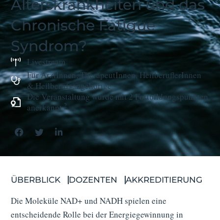
Alterskrankheiten und das
Chronische Fatigue
Syndrom?
Livestream
Für ÄrztInnen, TherapeutInnen, HeilberuflerInnen
& Heilberufs­angehörige
Die Veranstaltung wurde mit 2 Fortbildungs­punkten
2
anerkannt
ÜBERBLICK
DOZENTEN
AKKREDITIERUNG
Die Moleküle NAD+ und NADH spielen eine
entscheidende Rolle bei der Energiegewinnung in