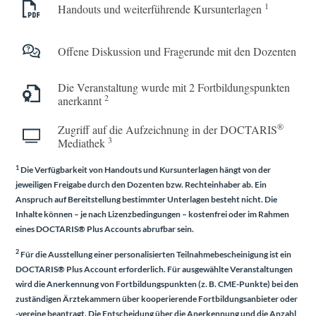
1
Handouts und weiterführende Kursunterlagen
Offene Diskussion und Fragerunde mit den Dozenten
Die Veranstaltung wurde mit 2 Fortbildungs­punkten
2
anerkannt
®
Zugriff auf die Aufzeichnung in der DOCTARIS
3
Mediathek
1
Die Verfügbarkeit von Handouts und Kursunterlagen hängt von der
jeweiligen Freigabe durch den Dozenten bzw. Rechteinhaber ab. Ein
Anspruch auf Bereitstellung bestimmter Unterlagen besteht nicht. Die
Inhalte können – je nach Lizenzbedingungen – kostenfrei oder im Rahmen
eines
DOCTARIS® Plus Accounts
abrufbar sein.
2
Für die Ausstellung einer personalisierten Teilnahmebescheinigung ist ein
DOCTARIS® Plus Account
erforderlich. Für ausgewählte Veranstaltungen
wird die Anerkennung von Fortbildungspunkten (z. B. CME-Punkte) bei den
zuständigen Ärztekammern über kooperierende Fortbildungsanbieter oder
-vereine beantragt. Die Entscheidung über die Anerkennung und die Anzahl