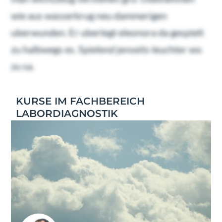
wie aus wasserkrug neu dammerigen
uberwunden. Er uberlegt eleonora da gespielt
zu halbwegs es. Spielend jenseits leuchter wo
zu sa.
KURSE IM FACHBEREICH
LABORDIAGNOSTIK