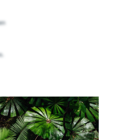
hen
s.