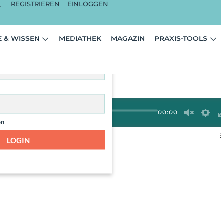
REGISTRIEREN
EINLOGGEN
ist nur für angemeldete
 & WISSEN
MEDIATHEK
MAGAZIN
PRAXIS-TOOLS
zer sichtbar.
00:00
en
FT
LOGIN