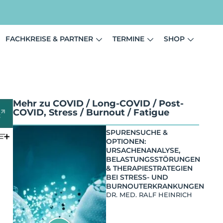
FACHKREISE & PARTNER
TERMINE
SHOP
Mehr zu
COVID / Long-COVID / Post-
COVID
,
Stress / Burnout / Fatigue
SPURENSUCHE &
OPTIONEN:
URSACHENANALYSE,
BELASTUNGSSTÖRUNGEN
& THERAPIESTRATEGIEN
BEI STRESS- UND
BURNOUTERKRANKUNGEN
DR. MED. RALF HEINRICH