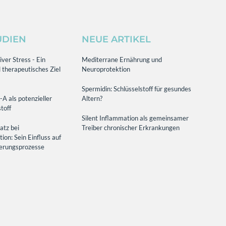
UDIEN
NEUE ARTIKEL
ver Stress - Ein
Mediterrane Ernährung und
 therapeutisches Ziel
Neuroprotektion
Spermidin: Schlüsselstoff für gesundes
-A als potenzieller
Altern?
toff
Silent Inflammation als gemeinsamer
atz bei
Treiber chronischer Erkrankungen
on: Sein Einfluss auf
terungsprozesse