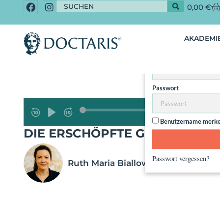
0,00
€
Dieser Inhalt 
AKADEMIE
Nut
Benutzername / Email
Passwort
Benutzername merk
DIE ERSCHÖPFTE GESELLSCHA
Passwort vergessen?
Ruth Maria Biallowons