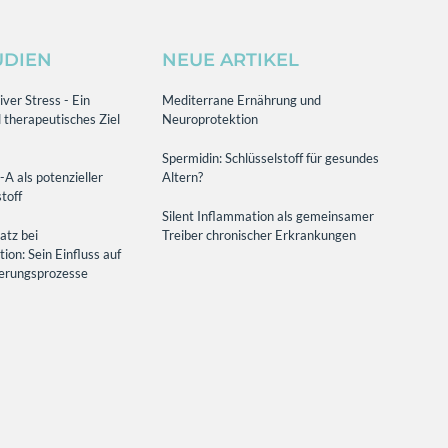
UDIEN
NEUE ARTIKEL
ver Stress - Ein
Mediterrane Ernährung und
 therapeutisches Ziel
Neuroprotektion
Spermidin: Schlüsselstoff für gesundes
-A als potenzieller
Altern?
toff
Silent Inflammation als gemeinsamer
atz bei
Treiber chronischer Erkrankungen
on: Sein Einfluss auf
terungsprozesse