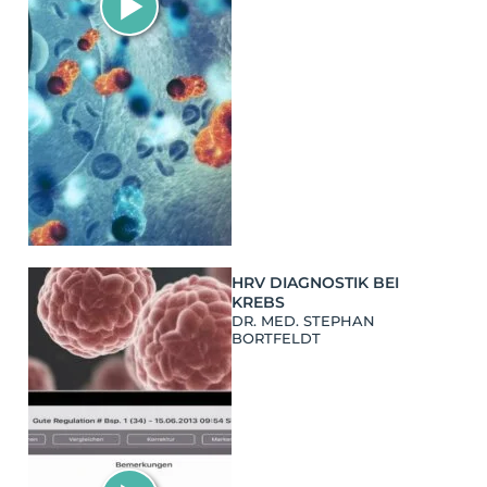
HRV DIAGNOSTIK BEI
KREBS
DR. MED. STEPHAN
BORTFELDT