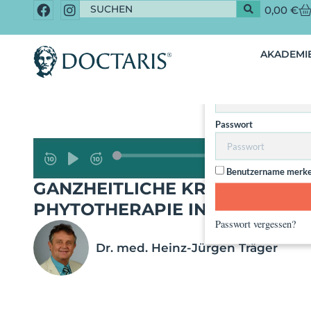
0,00
€
Dieser Inhalt 
AKADEMIE
Nut
Benutzername / Email
Passwort
Benutzername merk
GANZHEITLICHE KREBSTHERAPI
PHYTOTHERAPIE IN DER PRAXI
Passwort vergessen?
Dr. med. Heinz-Jürgen Träger