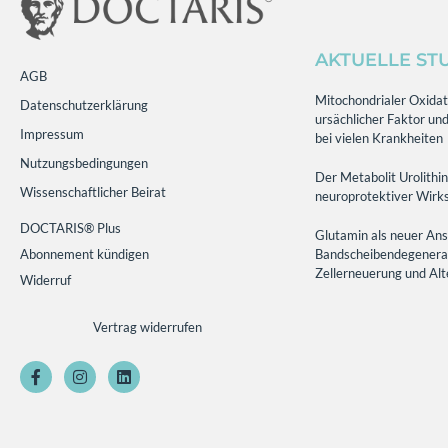
AKTUELLE ST
AGB
Mitochondrialer Oxidati
Datenschutzerklärung
ursächlicher Faktor und
Impressum
bei vielen Krankheiten
Nutzungsbedingungen
Der Metabolit Urolithin
Wissenschaftlicher Beirat
neuroprotektiver Wirks
DOCTARIS® Plus
Glutamin als neuer Ans
Abonnement kündigen
Bandscheibendegenerati
Zellerneuerung und Al
Widerruf
Vertrag widerrufen