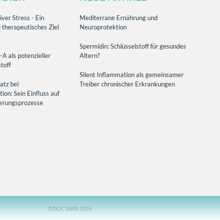
ver Stress - Ein
Mediterrane Ernährung und
 therapeutisches Ziel
Neuroprotektion
Spermidin: Schlüsselstoff für gesundes
-A als potenzieller
Altern?
toff
Silent Inflammation als gemeinsamer
atz bei
Treiber chronischer Erkrankungen
on: Sein Einfluss auf
terungsprozesse
©DOCTARIS 2026