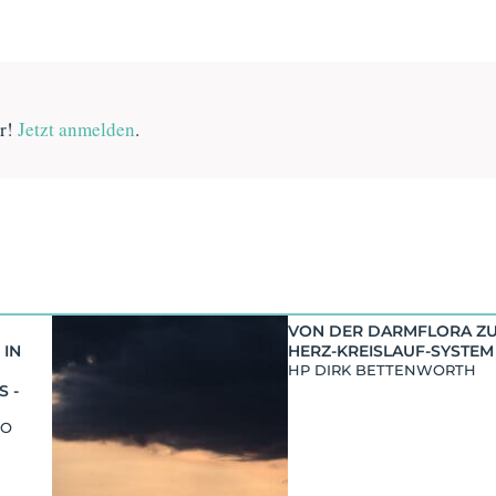
er!
Jetzt anmelden
.
VON DER DARMFLORA Z
IN
HERZ-KREISLAUF-SYSTEM
HP DIRK BETTENWORTH
 -
DO