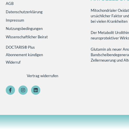
AGB
Mitochondrialer Oxidati
Datenschutzerklärung
ursächlicher Faktor und
Impressum
bei vielen Krankheiten
Nutzungsbedingungen
Der Metabolit Urolithin
Wissenschaftlicher Beirat
neuroprotektiver Wirks
DOCTARIS® Plus
Glutamin als neuer Ans
Abonnement kündigen
Bandscheibendegenerati
Zellerneuerung und Al
Widerruf
Vertrag widerrufen