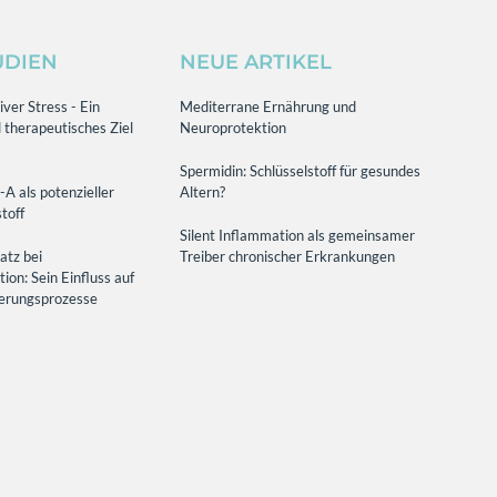
UDIEN
NEUE ARTIKEL
ver Stress - Ein
Mediterrane Ernährung und
 therapeutisches Ziel
Neuroprotektion
Spermidin: Schlüsselstoff für gesundes
-A als potenzieller
Altern?
toff
Silent Inflammation als gemeinsamer
atz bei
Treiber chronischer Erkrankungen
on: Sein Einfluss auf
terungsprozesse