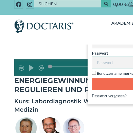
0,00
€
Dieser Inhalt 
AKADEMIE
Nut
Benutzername / Email
Passwort
Benutzername merk
ENERGIEGEWINNUNG 3.0 – MI
REGULIEREN UND REVITALISIE
Passwort vergessen?
Kurs:
Labordiagnostik Wandel: Präzisi
Medizin