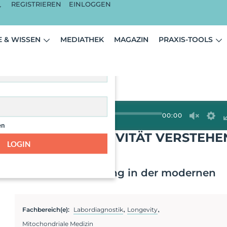
REGISTRIEREN
EINLOGGEN
ist nur für angemeldete
 & WISSEN
MEDIATHEK
MAGAZIN
PRAXIS-TOOLS
zer sichtbar.
00:00
en
TOCHONDRIENAKTIVITÄT VERSTEHE
LOGIN
REN
on und Personalisierung in der modernen
,
,
Fachbereich(e):
Labordiagnostik
Longevity
Mitochondriale Medizin