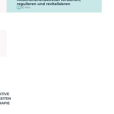
regulieren und revitalisieren
50 Min.
ATIVE
EITEN
RAPIE