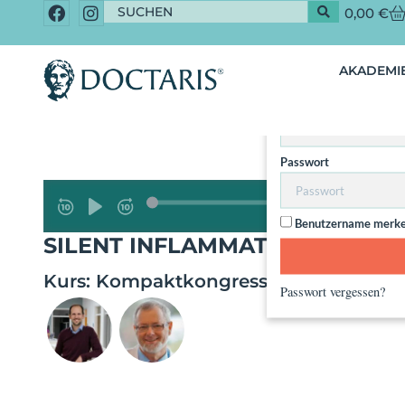
0,00
€
Dieser Inhalt 
AKADEMIE
Nut
Benutzername / Email
Passwort
Benutzername merk
SILENT INFLAMMATION ALS U
Kurs:
Kompaktkongress Schmerzmedi
Passwort vergessen?