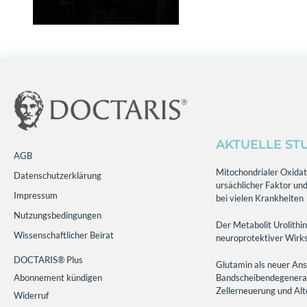
AKTUELLE ST
AGB
Mitochondrialer Oxidati
Datenschutzerklärung
ursächlicher Faktor und
Impressum
bei vielen Krankheiten
Nutzungsbedingungen
Der Metabolit Urolithin
Wissenschaftlicher Beirat
neuroprotektiver Wirks
DOCTARIS® Plus
Glutamin als neuer Ans
Abonnement kündigen
Bandscheibendegenerati
Zellerneuerung und Al
Widerruf