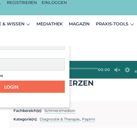
REGISTRIEREN
EINLOGGEN
ist nur für angemeldete
 & WISSEN
MEDIATHEK
MAGAZIN
PRAXIS-TOOLS
zer sichtbar.
00:00
en
RSACHE FÜR SCHMERZEN
LOGIN
zin
Fachbereich(e):
Schmerzmedizin
,
Kategorie(n):
Diagnostik & Therapie
Papimi