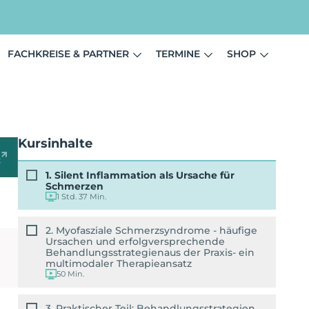
FACHKREISE & PARTNER
TERMINE
SHOP
Kursinhalte
1. Silent Inflammation als Ursache für
Schmerzen
1 Std. 37 Min.
2. Myofasziale Schmerzsyndrome - häufige
Ursachen und erfolgversprechende
Behandlungsstrategienaus der Praxis- ein
multimodaler Therapieansatz
50 Min.
3. Praktischer Teil: Behandlungsstrategien