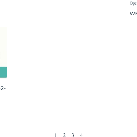
Open
WE
2-
1
2
3
4