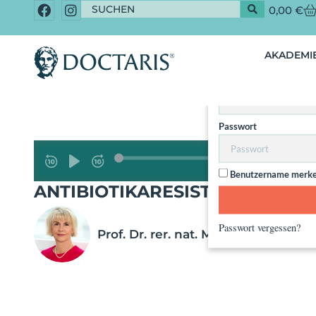
0,00
€
Dieser Inhalt 
AKADEMIE
Nut
Benutzername / Email
Passwort
Benutzername merk
ANTIBIOTIKARESISTENZEN UN
Passwort vergessen?
Prof. Dr. rer. nat. Michaela Döll