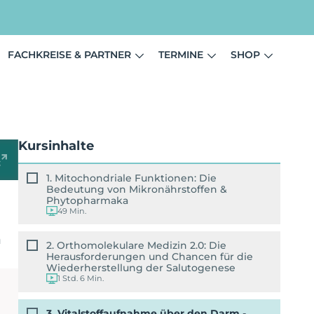
FACHKREISE & PARTNER
TERMINE
SHOP
Kursinhalte
1. Mitochondriale Funktionen: Die
Bedeutung von Mikronährstoffen &
Phytopharmaka
49 Min.
n
2. Orthomolekulare Medizin 2.0: Die
Herausforderungen und Chancen für die
Wiederherstellung der Salutogenese
1 Std. 6 Min.
3. Vitalstoffaufnahme über den Darm -