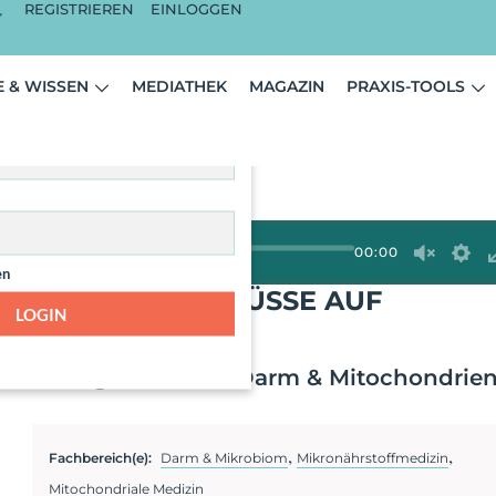
REGISTRIEREN
EINLOGGEN
ist nur für angemeldete
 & WISSEN
MEDIATHEK
MAGAZIN
PRAXIS-TOOLS
zer sichtbar.
00:00
en
EN DARM - EINFLÜSSE AUF
LOGIN
ABOLISMUS
s – Zellgesundheit, Darm & Mitochondrie
,
,
Fachbereich(e):
Darm & Mikrobiom
Mikronährstoffmedizin
Mitochondriale Medizin