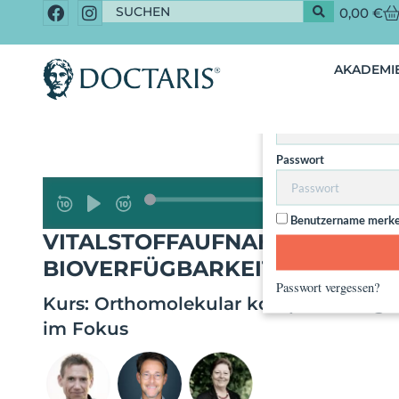
0,00
€
Dieser Inhalt 
AKADEMIE
Nut
Benutzername / Email
Passwort
Benutzername merk
VITALSTOFFAUFNAHME ÜBER D
BIOVERFÜGBARKEIT UND MET
Passwort vergessen?
Kurs:
Orthomolekular kompakt Kongres
im Fokus