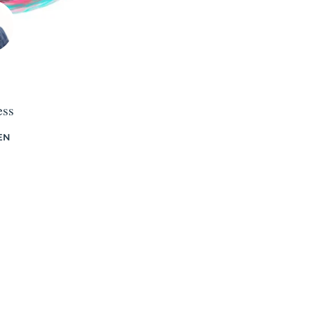
ess
EN