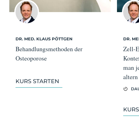
DR. MED. KLAUS PÖTTGEN
DR. ME
Behandlungsmethoden der
Zell-
Osteoporose
Kontex
man je
altern
KURS STARTEN
DAU
KURS