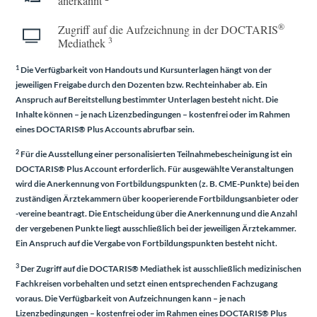
anerkannt
®
Zugriff auf die Aufzeichnung in der DOCTARIS
3
Mediathek
1
Die Verfügbarkeit von Handouts und Kursunterlagen hängt von der
jeweiligen Freigabe durch den Dozenten bzw. Rechteinhaber ab. Ein
Anspruch auf Bereitstellung bestimmter Unterlagen besteht nicht. Die
Inhalte können – je nach Lizenzbedingungen – kostenfrei oder im Rahmen
eines
DOCTARIS® Plus Accounts
abrufbar sein.
2
Für die Ausstellung einer personalisierten Teilnahmebescheinigung ist ein
DOCTARIS® Plus Account
erforderlich. Für ausgewählte Veranstaltungen
wird die Anerkennung von Fortbildungspunkten (z. B. CME-Punkte) bei den
zuständigen Ärztekammern über kooperierende Fortbildungsanbieter oder
-vereine beantragt. Die Entscheidung über die Anerkennung und die Anzahl
der vergebenen Punkte liegt ausschließlich bei der jeweiligen Ärztekammer.
Ein Anspruch auf die Vergabe von Fortbildungspunkten besteht nicht.
3
Der Zugriff auf die DOCTARIS® Mediathek ist ausschließlich medizinischen
Fachkreisen vorbehalten und setzt einen entsprechenden Fachzugang
voraus. Die Verfügbarkeit von Aufzeichnungen kann – je nach
Lizenzbedingungen – kostenfrei oder im Rahmen eines
DOCTARIS® Plus