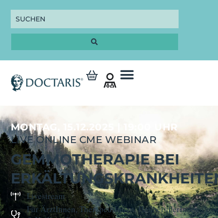
MONTAG, 15.12.2025 | 19:00 UHR
LIVE ONLINE CME WEBINAR
GEMMOTHERAPIE BEI
ERKÄLTUNGSKRANKHEITE
Livestream
Für ÄrztInnen, TherapeutInnen, HeilberuflerInnen