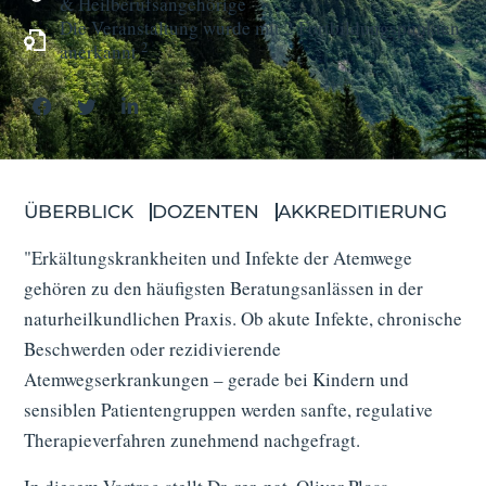
& Heilberufs­angehörige
Die Veranstaltung wurde mit 2 Fortbildungs­punkten
2
anerkannt
ÜBERBLICK
DOZENTEN
AKKREDITIERUNG
"Erkältungskrankheiten und Infekte der Atemwege
gehören zu den häufigsten Beratungsanlässen in der
naturheilkundlichen Praxis. Ob akute Infekte, chronische
Beschwerden oder rezidivierende
Atemwegserkrankungen – gerade bei Kindern und
sensiblen Patientengruppen werden sanfte, regulative
Therapieverfahren zunehmend nachgefragt.