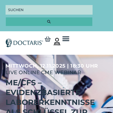
MITTWOCH, 12.11.2025 | 18:30 UHR
LIVE ONLINE CME WEBINAR
ME/CFS –
EVIDENZBASIERTE
LABORERKENNTNISSE
ALS SCHLÜSSEL ZUR