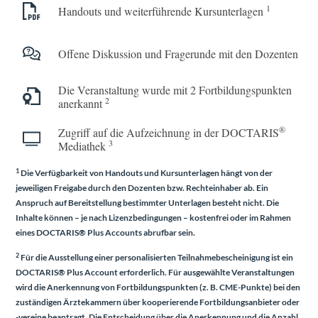
1
Handouts und weiterführende Kursunterlagen
Offene Diskussion und Fragerunde mit den Dozenten
Die Veranstaltung wurde mit 2 Fortbildungs­punkten
2
anerkannt
®
Zugriff auf die Aufzeichnung in der DOCTARIS
3
Mediathek
1
Die Verfügbarkeit von Handouts und Kursunterlagen hängt von der
jeweiligen Freigabe durch den Dozenten bzw. Rechteinhaber ab. Ein
Anspruch auf Bereitstellung bestimmter Unterlagen besteht nicht. Die
Inhalte können – je nach Lizenzbedingungen – kostenfrei oder im Rahmen
eines
DOCTARIS® Plus Accounts
abrufbar sein.
2
Für die Ausstellung einer personalisierten Teilnahmebescheinigung ist ein
DOCTARIS® Plus Account
erforderlich. Für ausgewählte Veranstaltungen
wird die Anerkennung von Fortbildungspunkten (z. B. CME-Punkte) bei den
zuständigen Ärztekammern über kooperierende Fortbildungsanbieter oder
-vereine beantragt. Die Entscheidung über die Anerkennung und die Anzahl