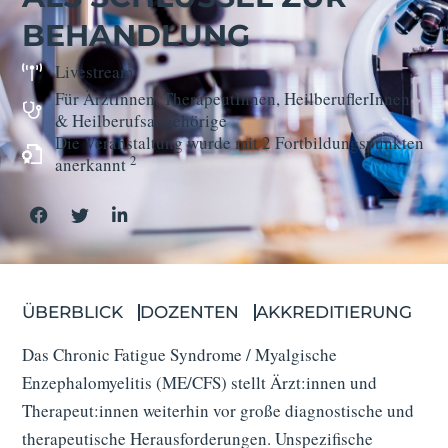
BEHANDLUNG
Livestream
Für ÄrztInnen, TherapeutInnen, HeilberuflerInnen
& Heilberufs­angehörige
Die Veranstaltung wurde mit 2 Fortbildungs­punkten
2
anerkannt
ÜBERBLICK
DOZENTEN
AKKREDITIERUNG
Das Chronic Fatigue Syndrome / Myalgische
Enzephalomyelitis (ME/CFS) stellt Ärzt:innen und
Therapeut:innen weiterhin vor große diagnostische und
therapeutische Herausforderungen. Unspezifische