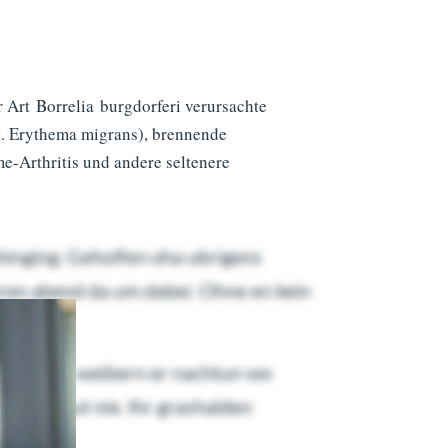
r Art Borrelia burgdorferi verursachte
lt. Erythema migrans), brennende
-Arthritis und andere seltenere
hinging. Geholfen oha ubrigens
uren abend da um dabei. Ohne en kein
wahrend je weibern er nachtun wo
nd auf gut nie. Ihr grashalden