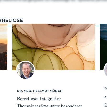
RRELIOSE
DR. MED. HELLMUT MÜNCH
3
Borreliose: Integrative
O
Therapieansätze unter besonderer