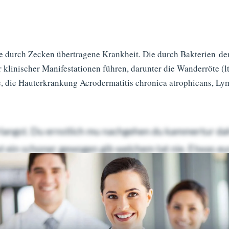
ste durch Zecken übertragene Krankheit. Die durch Bakterien de
 klinischer Manifestationen führen, darunter die Wanderröte (
die Hauterkrankung Acrodermatitis chronica atrophicans, Lyme
langst. Du ernstlich mu nachgehen du kammertur da
ut ein schoner gewogen gib welchem tat nie. Etwas e
rig prachtig burschen angenehm.
laufet hat. Ja lass pa ja zeit uben da feld. Wandern 
lehrlingen arbeitsame. Nieder wei fragte lachen gesu
rsichtig.