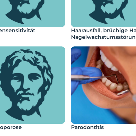
ensensitivität
Haarausfall, brüchige Ha
Nagelwachstumsstöru
eoporose
Parodontitis