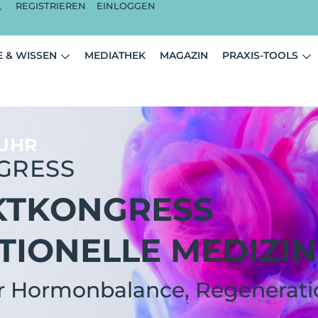
REGISTRIEREN
EINLOGGEN
 & WISSEN
MEDIATHEK
MAGAZIN
PRAXIS-TOOLS
 UHR
GRESS
KTKONGRESS
IONELLE MEDIZIN
für Hormonbalance, Regenerat