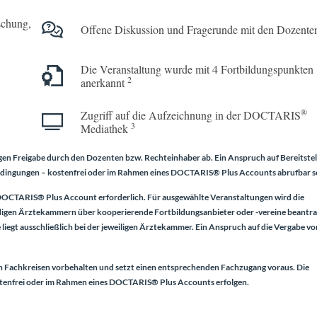
schung,
Offene Diskussion und Fragerunde mit den Dozente
Die Veranstaltung wurde mit 4 Fortbildungs­punkten
2
anerkannt
®
Zugriff auf die Aufzeichnung in der DOCTARIS
3
Mediathek
gen Freigabe durch den Dozenten bzw. Rechteinhaber ab. Ein Anspruch auf Bereitste
bedingungen – kostenfrei oder im Rahmen eines
DOCTARIS® Plus Accounts
abrufbar s
OCTARIS® Plus Account
erforderlich. Für ausgewählte Veranstaltungen wird die
igen Ärztekammern über kooperierende Fortbildungsanbieter oder -vereine beantra
egt ausschließlich bei der jeweiligen Ärztekammer. Ein Anspruch auf die Vergabe vo
n Fachkreisen vorbehalten und setzt einen entsprechenden Fachzugang voraus. Die
tenfrei oder im Rahmen eines
DOCTARIS® Plus Accounts
erfolgen.