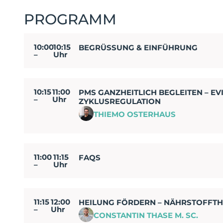
PROGRAMM
10:00
10:15
BEGRÜSSUNG & EINFÜHRUNG
–
Uhr
10:15
11:00
PMS GANZHEITLICH BEGLEITEN – E
–
Uhr
ZYKLUSREGULATION
THIEMO OSTERHAUS
11:00
11:15
FAQS
–
Uhr
11:15
12:00
HEILUNG FÖRDERN – NÄHRSTOFFTH
–
Uhr
CONSTANTIN THASE M. SC.