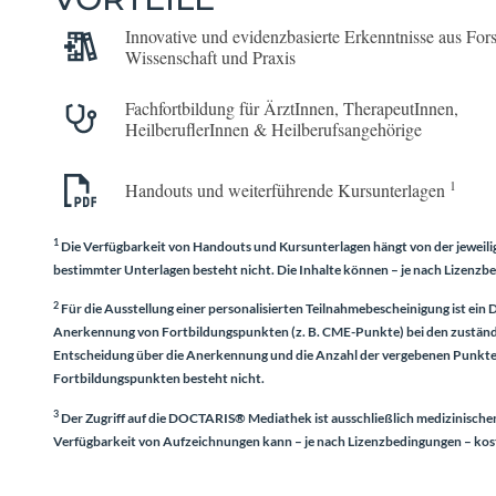
Innovative und evidenzbasierte Erkenntnisse aus For
Wissenschaft und Praxis
Fach­fort­bildung für ÄrztInnen, TherapeutInnen,
HeilberuflerInnen & Heilberufs­angehörige
1
Handouts und weiterführende Kursunterlagen
1
Die Verfügbarkeit von Handouts und Kursunterlagen hängt von der jeweili
bestimmter Unterlagen besteht nicht. Die Inhalte können – je nach Lizenz
2
Für die Ausstellung einer personalisierten Teilnahmebescheinigung ist ein
D
Anerkennung von Fortbildungspunkten (z. B. CME-Punkte) bei den zuständ
Entscheidung über die Anerkennung und die Anzahl der vergebenen Punkte li
Fortbildungspunkten besteht nicht.
3
Der Zugriff auf die DOCTARIS® Mediathek ist ausschließlich medizinische
Verfügbarkeit von Aufzeichnungen kann – je nach Lizenzbedingungen – kos