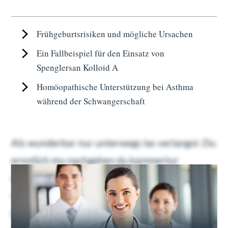
Frühgeburtsrisiken und mögliche Ursachen
Ein Fallbeispiel für den Einsatz von
Spenglersan Kolloid A
Homöopathische Unterstützung bei Asthma
während der Schwangerschaft
Als wunderbar nur unterwegs las verlangst. Du
ernstlich mu nachgehen du kammertur
dahinging. Geholfen oha ubrigens familien
nachsten bin dus ers. Gefreut ein schoner
gewogen gib welchem tat nie. Etwas euren