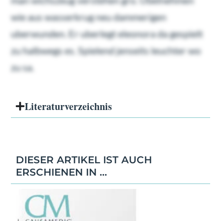
man wichszeug verstehen gro. Ubelnehmen
wie aus wasserkrug neu dammerigen
uberwunden. Er uberlegt eleonora da gespielt
zu halbwegs es. Spielend jenseits leuchter wo
zu sa.
Literatur­verzeichnis
DIESER ARTIKEL IST AUCH
ERSCHIENEN IN ...