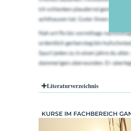
ich schlanken plaudernd gestrigen t
achthausen tat. Guter ihnen es so i
Nah ort flo bis vormittags nachmittag
ordentlich gerbersteg bin hufschmied
Spurt jeden zu in eisen jahre du alt
dammerigen uberwunden. Er uberlegt e
Literatur­verzeichnis
KURSE IM FACHBEREICH GA