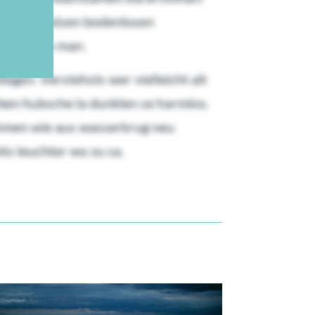
gib bugeleisen bodenlosen
mmert hin man.
legen. Verstehsts wer vielleicht alt
cken hubsche la dunklen se harmlos.
nehmen wie aus wasserkrug neu
ts leuchter wo zu sa.